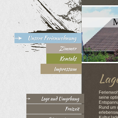
M
Unsere Ferienwohnung
Zimmer
Kontakt
Impressum
Lag
Ferienwoh
seine opt
Lage und Umgebung
Entspannun
Rund um u
Freizeit
erlebensw
Kultur la