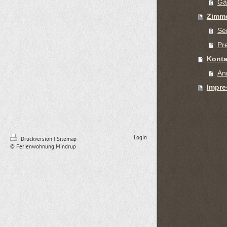
Gä
Zimm
Se
Pr
Konta
An
Impr
Login
Druckversion
|
Sitemap
© Ferienwohnung Mindrup