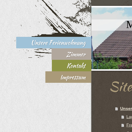
M
Unsere Ferienwohnung
Zimmer
Kontakt
Impressum
Sit
Unser
La
Fre